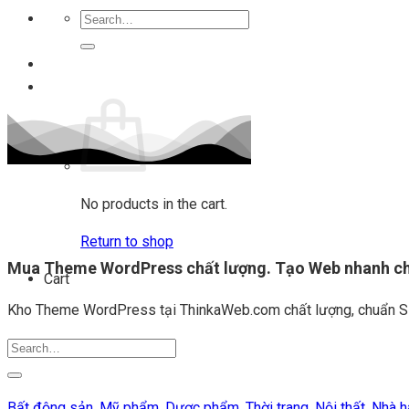
Search
for:
Login
Cart
No products in the cart.
Return to shop
Mua Theme WordPress chất lượng. Tạo Web nhanh ch
Cart
Kho Theme WordPress tại ThinkaWeb.com chất lượng, chuẩn SE
Search
for:
Bất động sản,
Mỹ phẩm,
Dược phẩm,
Thời trang,
Nội thất,
Nhà h