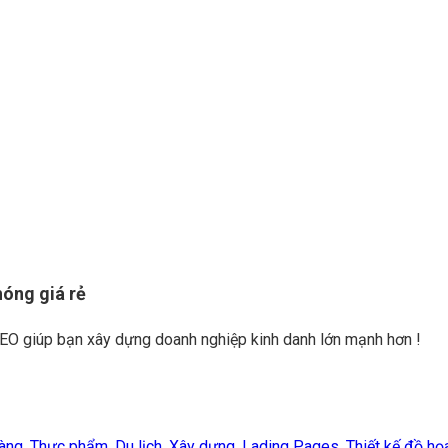
óng giá rẻ
O giúp bạn xây dựng doanh nghiệp kinh danh lớn mạnh hơn !
àng,
Thực phẩm,
Du lịch,
Xây dựng,
Lading Pages,
Thiết kế đồ họa