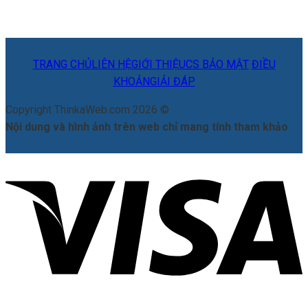
TRANG CHỦ
LIÊN HỆ
GIỚI THIỆU
CS BẢO MẬT
ĐIỀU
KHOẢN
GIẢI ĐÁP
Copyright ThinkaWeb.com 2026 ©
Nội dung và hình ảnh trên web chỉ mang tính tham khảo