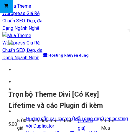
Chuyển
đến
nội
dung
Hosting khuyên dùng
Trang chủ
Kho Theme
Trọn bộ Theme Divi [Có Key]
Themes + Plugin
Blog
Lifetime và các Plugin đi kèm
Hỗ trợ
Hướng dẫn cài Theme (Mẫu giao diện) lên hosting
5.00
trên 5 dựa trên
1
đánh
(
1
đánh
2
Lượt
5.00
với Duplicator
giá
giá)
Mua