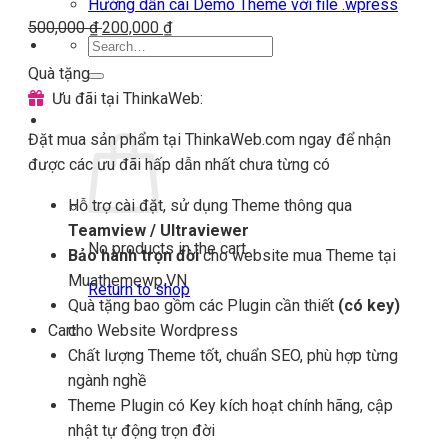
Hướng dẫn cài Demo Theme với file .wpress
500,000
₫
200,000
₫
Search
for:
Quà tặng
Login
Ưu đãi tại ThinkaWeb:
Cart
Đặt mua sản phẩm tại ThinkaWeb.com ngay để nhận
được các ưu đãi hấp dẫn nhất chưa từng có
Hỗ trợ cài đặt, sử dụng Theme thông qua
Teamview / Ultraviewer
No products in the cart.
Bảo hành trọn đời
cho website mua Theme tại
Muathemewp.VN
Return to shop
Quà tặng bao gồm các Plugin cần thiết
(có key)
cho Website Wordpress
Cart
Chất lượng Theme tốt, chuẩn SEO, phù hợp từng
ngành nghề
Theme Plugin có Key kích hoạt chính hãng, cập
nhật tự động trọn đời