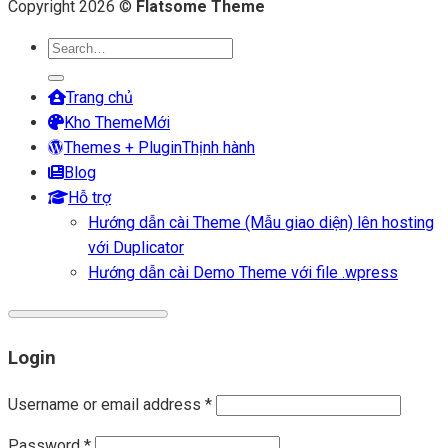
Copyright 2026 ©
Flatsome Theme
Search
for:
Trang chủ
Kho Theme
Themes + Plugin
Blog
Hỗ trợ
Hướng dẫn cài Theme (Mẫu giao diện) lên hosting
với Duplicator
Hướng dẫn cài Demo Theme với file .wpress
Login
Username or email address
*
Password
*