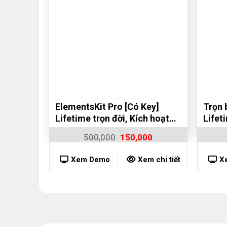
ElementsKit Pro [Có Key]
Trọn 
Lifetime trọn đời, Kích hoạt
Lifet
nhiều Web
500,000
150,000
Xem Demo
Xem chi tiết
X