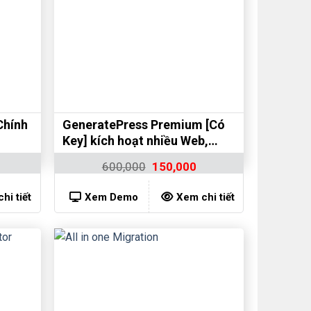
Chính
GeneratePress Premium [Có
Key] kích hoạt nhiều Web,
dùng mãi mãi
600,000
150,000
hi tiết
Xem Demo
Xem chi tiết