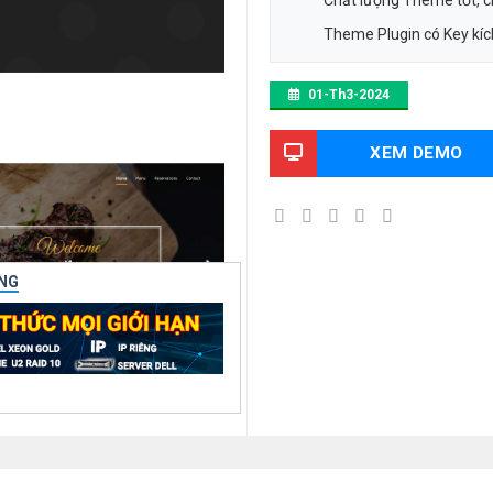
Chất lượng Theme tốt, 
Theme Plugin có Key kích
01-Th3-2024
XEM DEMO
NG