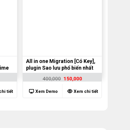
All in one Migration [Có Key],
time
plugin Sao lưu phổ biến nhất
400,000
150,000
hi tiết
Xem Demo
Xem chi tiết