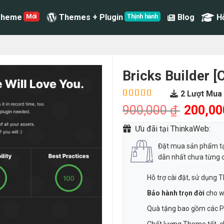
Theme
Themes + Plugin
Blog
H
Bricks Builder [
2
Lượt Mua
5.00
1
trên
900,000
₫
200,00
5 dựa trên
đánh giá
Ưu đãi tại ThinkaWeb:
Đặt mua sản phẩm tạ
dẫn nhất chưa từng 
Hỗ trợ cài đặt, sử dụng
Bảo hành trọn đời
cho w
Quà tặng bao gồm các Pl