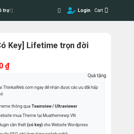
ỗ trợ
Login
Cart
Có Key] Lifetime trọn đời
0
₫
Quà tặng
i ThinkaWeb.com ngay để nhận được các ưu đãi hấp
có
 Theme thông qua
Teamview / Ultraviewer
ebsite mua Theme tại Muathemewp.VN
ugin cần thiết
(có key)
cho Website Wordpress