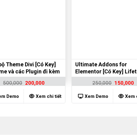
bộ Theme Divi [Có Key]
Ultimate Addons for
ime và các Plugin đi kèm
Elementor [Có Key] Life
500,000
200,000
250,000
150,000
em Demo
Xem chi tiết
Xem Demo
Xem c