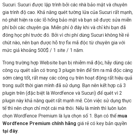
Sucuri. Sucuri được lập trình bởi các nhà bảo mật và chuyên
gia trình độ cao. Khả năng quét tường lửa của Sucuri rất mạnh,
nó phát hiện ra các lỗ hổng bảo mật và bạn sẽ được sửa miễn
phí bởi các chuyên gia. Miễn phí ở đây khi và chỉ khi bạn đã
đóng học phí trước đó. Bởi vì chi phí dùng Sucuri không hề rẻ
chút nào, nên bạn được hỗ trợ fix mã độc từ chuyên gia với
mức giả khoảng 500$ / 1 site / 1 năm.
Trong trường hợp Website bạn bị nhiễm mã độc, hãy dùng các
công cụ quét sẵn có trong 3 plugin trên để tìm ra mã độc càng
sớm càng tốt, rất may các công cụ trên hoạt động rất hiệu quả
trong suốt thời gian mình đã sử dụng. Bạn nên kết hợp cả 3
plugin trên (đặc biệt là Wordfence và Sucuri) để quét vì 2
plugin này khả năng quét rất mạnh mẽ. Còn việc sử dụng thực
tế thì nên chọn chỉ một cái mà thôi. Nếu là mình thì luôn luôn
chọn Wordfence Premium là lựa chọn số 1. Bạn có thể
mua
Wordfence Premium chính hãng
giá rẻ có key bản quyền
tại đây
.