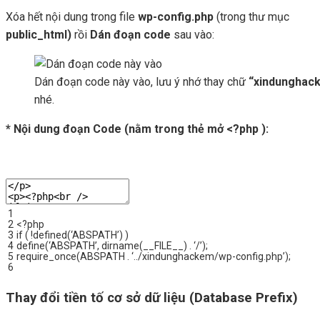
Xóa hết nội dung trong file
wp-config.php
(trong thư mục
public_html)
rồi
Dán đoạn code
sau vào:
Dán đoạn code này vào, lưu ý nhớ thay chữ
“xindunghac
nhé.
* Nội dung đoạn Code (nằm trong thẻ mở <?php ):
1
2
<
?
php
3
if
(
!
defined
(
‘ABSPATH’
)
)
4
define
(
‘ABSPATH’
,
dirname
(
__FILE__
)
.
‘/’
)
;
5
require_once
(
ABSPATH
.
‘../xindunghackem/wp-config.php’
)
;
6
Thay đổi tiền tố cơ sở dữ liệu (Database Prefix)