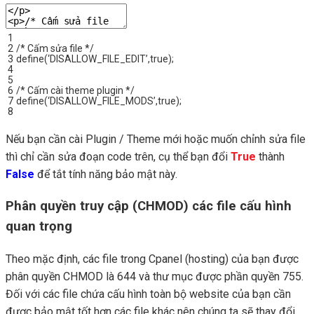
1
2
/* Cấm sửa file */
3
define
(
‘DISALLOW_FILE_EDIT’
,
true
)
;
4
5
6
/* Cấm cài theme plugin */
7
define
(
‘DISALLOW_FILE_MODS’
,
true
)
;
8
Nếu bạn cần cài Plugin / Theme mới hoặc muốn chỉnh sửa file
thì chỉ cần sửa đoạn code trên, cụ thể bạn đổi
True
thành
False
để tắt tính năng bảo mật này.
Phân quyền truy cập (CHMOD) các file cấu hình
quan trọng
Theo mặc định, các file trong Cpanel (hosting) của bạn được
phân quyền CHMOD là 644 và thư mục được phần quyền 755.
Đối với các file chứa cấu hình toàn bộ website của bạn cần
được bảo mật tốt hơn các file khác nên chúng ta sẽ thay đổi