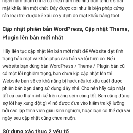
ngàn năm thậm chí là cả triệu năm nếu như bạn tăng độ dài
mật khẩu lên một chút. Đây được coi như là biện pháp cứng
rắn loại trừ được kẻ xấu có ý định dò mật khẩu bằng tool.
Cập nhật phiên bản WordPress, Cập nhật Theme,
Plugin lên bản mới nhất
Hãy liên tục cập nhật lên bản mới nhất để Website đạt tình
trạng bảo mật và khắc phục các bản vá lỗi hiện có. Nếu
website bạn dùng bản WordPress / Theme / Plugin bản cũ
có một lỗi nghiêm trọng, bạn chưa kịp cập nhật lên thì
Website bạn sẽ có khả năng bị hack nếu kẻ xấu quét được
phiên bản bạn đang sử dụng đấy nhé. Cho nên hãy cập nhật
tất cả các thứ mình kể trên càng sớm càng tốt. Bạn cũng đừng
sợ lỗi hay xung đột gì vì nó được đưa vào kiểm tra kỹ lưỡng
bởi các lập trình viên giàu kinh nghiệm, hoặc bạn có thể đợi vài
ngày sau cập nhật cũng chưa muộn.
Sử dụng xác thực 2 yếu tố