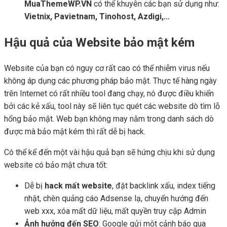
MuaThemeWP.VN
có thể khuyên các bạn sử dụng như:
Vietnix, Pavietnam, Tinohost, Azdigi,…
Hậu quả của Website bảo mật kém
Website của bạn có nguy cơ rất cao có thể nhiễm virus nếu
không áp dụng các phương pháp bảo mật. Thực tế hàng ngày
trên Internet có rất nhiều tool đang chạy, nó được điều khiển
bởi các kẻ xấu, tool này sẽ liên tục quét các website dò tìm lỗ
hổng bảo mật. Web bạn không may nằm trong danh sách dò
được mà bảo mật kém thì rất dễ bị hack.
Có thể kể đến một vài hậu quả bạn sẽ hứng chịu khi sử dụng
website có bảo mật chưa tốt:
Dễ bị
hack mất website
, đặt backlink xấu, index tiếng
nhật, chèn quảng cáo Adsense lạ, chuyển hướng đến
web xxx, xóa mất dữ liệu, mất quyền truy cập Admin
Ảnh hưởng đến SEO
: Google gửi một cảnh báo qua