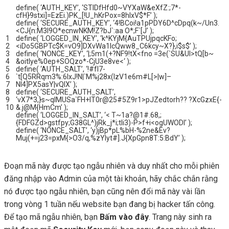
define
(
‘AUTH_KEY’
,
‘STlDfHfd0~VYXaW&eXfZ:;7*-
cfH}9stxi]=EzEi.)PK_[!U_hKrPox=8hIxV$*F’
)
;
define
(
‘SECURE_AUTH_KEY’
,
‘4!BCoi!a1pPDY6D^cDpq(k~/Un3.
<CJ{n:M3l9O*ecnwNKM!Z?bJ`:aa O*;F`[J’
)
;
1
define
(
‘LOGGED_IN_KEY’
,
‘k^KYjM{AuTPUjpqcKFo;
2
<iDo5GBPTc$K=vO9]DXvWa1lcQww8_C6kcy~X?},i$s$’
)
;
3
define
(
‘NONCE_KEY’
,
‘|;5m1(+?NF9!tX<fno =3e(`SU&Ul>tQ[b~
4
&oitlye%0ep+SOQzo*-CjU3e8ve<‘
)
;
5
define
(
‘AUTH_SALT’
,
‘!#fI7-
6
`t[Q5RRqm3%:6IxJ!N|`M%j28x(IzV1e6m#L[>|w]–
7
Nl4]PX5asY|vQIX’
)
;
8
define
(
‘SECURE_AUTH_SALT’
,
9
‘vX7*3,}s~qIMUSa`FH+lT0r@25#5Z9r1>pJZedtorh?? ?XcGzxE{-
10
&.j@M{HmCm’
)
;
define
(
‘LOGGED_IN_SALT’
,
‘< T~1a?@1#.68,;
{FDFGZd>gstfpy;G38GL^)jRk_j*i;tli3)-P>f+i<ogUWODI’
)
;
define
(
‘NONCE_SALT’
,
‘y)jBp*pL%bH-%2ne&Ev?
Muj(+=j23=pxM{>O3/q,%zYlyt#].J{XpGpn8T:5:BdY’
)
;
Đoạn mã này được tạo ngẫu nhiên và duy nhất cho mỗi phiên
đăng nhập vào Admin của một tài khoản, hãy chắc chắn rằng
nó được tạo ngẫu nhiên, bạn cũng nên đổi mã này vài lần
trong vòng 1 tuần nếu website bạn đang bị hacker tấn công.
Để tạo mã ngẫu nhiên, bạn
Bấm vào đây
. Trang này sinh ra