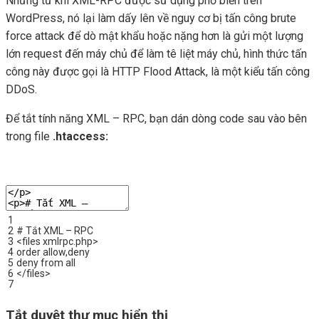
Nhưng từ khi XML-RPC được sử dụng phổ biến trên
WordPress, nó lại làm dấy lên về nguy cơ bị tấn công brute
force attack để dò mật khẩu hoặc nặng hơn là gửi một lượng
lớn request đến máy chủ để làm tê liệt máy chủ, hình thức tấn
công này được gọi là HTTP Flood Attack, là một kiểu tấn công
DDoS.
Để tắt tính năng XML – RPC, bạn dán dòng code sau vào bên
trong file
.htaccess:
1
2
# Tắt XML – RPC
3
<
files
xmlrpc
.
php
>
4
order
allow
,
deny
5
deny
from
all
6
<
/
files
>
7
Tắt duyệt thư mục hiển thị