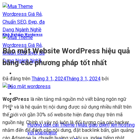
Chuyển
đến
nội
dung
Kinh Nghiệm Wordpress
Bảo mật Website WordPress hiệu quả
bằng các phương pháp tốt nhất
Đã đăng trên
Tháng 3 1, 2024
Tháng 3 1, 2024
bởi
Trang chủ
Kho Theme
WordPress
là nền tảng mã nguồn mở viết bằng ngôn ngữ
Themes + Plugin
PHP và là hệ quản trị nội dung được sử dụng nhiều nhất trên
Blog
thế giới với gần 30% số website hiện đang chạy trên mã
Hỗ trợ
nguồn này. Chính vì vậy nó luôn là đối tượng của các hacker
Hướng dẫn cài Theme (Mẫu giao diện) lên hosting
nhắm đến để đánh cắp nội dung, đặt backlink bẩn, gắn quảng
với Duplicator
cáo Adsense lạ, chuyển hướng vô tội vạ, index tiếng nhật,…