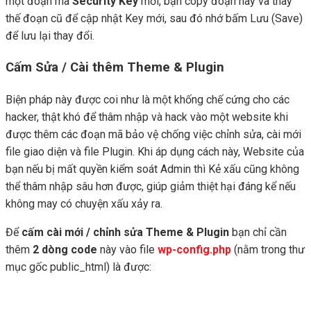
một đoạn mã
Security Key
mới, bạn copy đoạn này và thay
thế đoạn cũ để cập nhật Key mới, sau đó nhớ bấm Lưu (Save)
để lưu lại thay đổi.
Cấm Sửa / Cài thêm Theme & Plugin
Biện pháp này được coi như là một khống chế cứng cho các
hacker, thật khó để thâm nhập và hack vào một website khi
được thêm các đoạn mã bảo vệ chống việc chỉnh sửa, cài mới
file giao diện và file Plugin. Khi áp dụng cách này, Website của
bạn nếu bị mất quyền kiểm soát Admin thì Kẻ xấu cũng không
thể thâm nhập sâu hơn được, giúp giảm thiệt hại đáng kể nếu
không may có chuyện xấu xảy ra.
Để
cấm cài mới / chỉnh sửa Theme & Plugin
bạn chỉ cần
thêm
2 dòng code
này vào file
wp-config.php
(nằm trong thư
mục gốc public_html) là được: