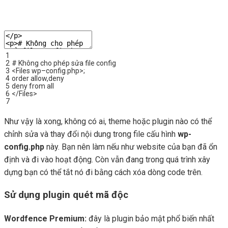
1
2
# Không cho phép sửa file config
3
<
Files
wp
–
config
.
php
>
;
4
order
allow
,
deny
5
deny
from
all
6
<
/
Files
>
7
Như vậy là xong, không có ai, theme hoặc plugin nào có thể
chỉnh sửa và thay đổi nội dung trong file cấu hình
wp-
config.php
này. Bạn nên làm nếu như website của bạn đã ổn
định và đi vào hoạt động. Còn vẫn đang trong quá trình xây
dựng bạn có thể tắt nó đi bằng cách xóa dòng code trên.
Sử dụng plugin quét mã độc
Wordfence Premium:
đây là plugin bảo mật phổ biến nhất