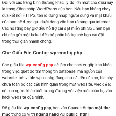
Đối với các trang bình thường khác, lý do lớn nhất cho điều này
là trang đăng nhập WordPress của bạn. Nếu bạn không chạy
qua kết nối HTTPS, tên id đăng nhập người dùng và mật khẩu
của bạn sẽ được gửi dưới dạng văn bản rõ ràng qua internet.
Các hosting bây giờ đều hỗ trợ cài đặt miễn phí SSL nên bạn
chỉ cần gửi một ticket đến bộ phận hỗ trợ nhờ hợp cài đặt
trong thời gian nhanh chóng.
Che Giấu File Config: wp-config.php
Che giấu file
wp-config.php
sẽ làm cho hacker gặp khó khăn
trong việc quét dò tìm thông tin database, mã nguồn của
website, bởi vì file wp-config đúng như cái tên của nó, file này
chứa toàn bộ các cấu hình quan trọng một website, việc để lộ
nó cho người khác biết tương đương với việc mời chào họ vào
hack website của mình.
Để giấu file
wp-config.php
, bạn vào Cpanel rồi
tạo một thư
mục
trống có vị trí
ngang hàng
với
public_html
: