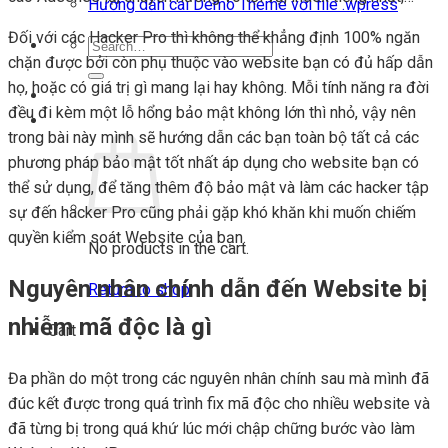
Hướng dẫn cài Demo Theme với file .wpress
Đối với các Hacker Pro thì không thể khẳng định 100% ngăn
Search
chặn được bởi còn phụ thuộc vào website bạn có đủ hấp dẫn
for:
họ, hoặc có giá trị gì mang lại hay không. Mỗi tính năng ra đời
Login
đều đi kèm một lỗ hổng bảo mật không lớn thì nhỏ, vậy nên
Cart
trong bài này mình sẽ hướng dẫn các bạn toàn bộ tất cả các
phương pháp bảo mật tốt nhất áp dụng cho website bạn có
thể sử dụng, để tăng thêm độ bảo mật và làm các hacker tập
sự đến hacker Pro cũng phải gặp khó khăn khi muốn chiếm
quyền kiểm soát Website của bạn.
No products in the cart.
Nguyên nhân chính dẫn đến Website bị
Return to shop
nhiễm mã độc là gì
Cart
Đa phần do một trong các nguyên nhân chính sau mà mình đã
đúc kết được trong quá trình fix mã độc cho nhiều website và
đã từng bị trong quá khứ lúc mới chập chững bước vào làm