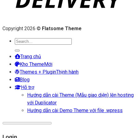
Copyright 2026 ©
Flatsome Theme
Search
for:
Trang chủ
Kho Theme
Themes + Plugin
Blog
Hỗ trợ
Hướng dẫn cài Theme (Mẫu giao diện) lên hosting
với Duplicator
Hướng dẫn cài Demo Theme với file .wpress
Login