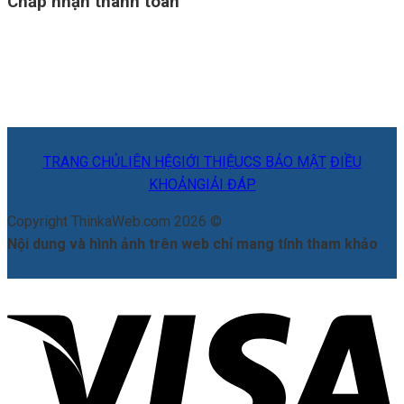
Chấp nhận thanh toán
TRANG CHỦ
LIÊN HỆ
GIỚI THIỆU
CS BẢO MẬT
ĐIỀU
KHOẢN
GIẢI ĐÁP
Copyright ThinkaWeb.com 2026 ©
Nội dung và hình ảnh trên web chỉ mang tính tham khảo