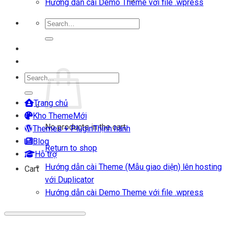
Hướng dẫn cài Demo Theme với file .wpress
Search
for:
Login
Cart
Search
for:
Trang chủ
Kho Theme
No products in the cart.
Themes + Plugin
Blog
Return to shop
Hỗ trợ
Hướng dẫn cài Theme (Mẫu giao diện) lên hosting
Cart
với Duplicator
Hướng dẫn cài Demo Theme với file .wpress