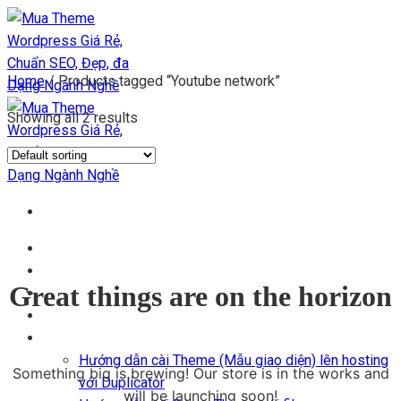
Chuyển
đến
nội
Home
/
Products tagged “Youtube network”
dung
Showing all 2 results
Trang chủ
Kho Theme
Great things are on the horizon
Themes + Plugin
Blog
Hỗ trợ
Hướng dẫn cài Theme (Mẫu giao diện) lên hosting
Something big is brewing! Our store is in the works and
với Duplicator
will be launching soon!