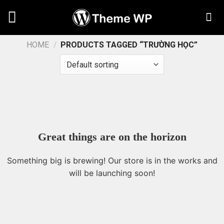
Chuyển
đến
nội
dung
HOME
/
PRODUCTS TAGGED “TRƯỜNG HỌC”
Great things are on the horizon
Something big is brewing! Our store is in the works and
will be launching soon!