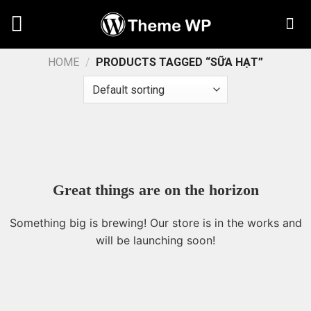
Chuyển
đến
nội
dung
HOME
/
PRODUCTS TAGGED “SỮA HẠT”
Great things are on the horizon
Something big is brewing! Our store is in the works and
will be launching soon!