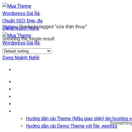
Chuyển
đến
nội
Home
/
Products tagged “sửa điện thoại”
dung
Showing the single result
Trang chủ
Kho Theme
Themes + Plugin
Blog
Hỗ trợ
Hướng dẫn cài Theme (Mẫu giao diện) lên hosting vớ
Something
Hướng dẫn cài Demo Theme với file .wpress