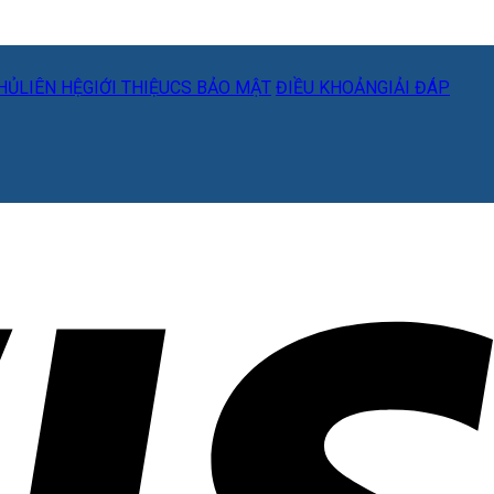
HỦ
LIÊN HỆ
GIỚI THIỆU
CS BẢO MẬT
ĐIỀU KHOẢN
GIẢI ĐÁP