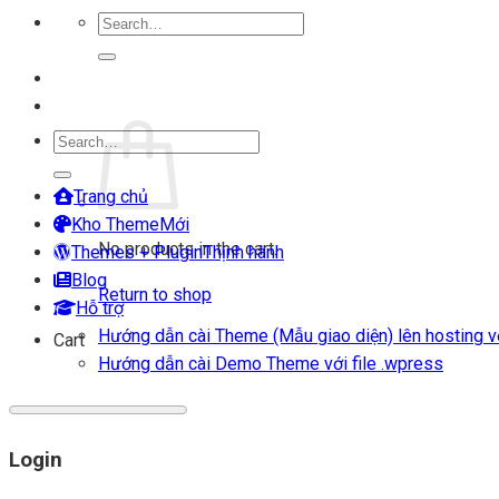
Search
for:
Login
Cart
Search
for:
Trang chủ
Kho Theme
No products in the cart.
Themes + Plugin
Blog
Return to shop
Hỗ trợ
Hướng dẫn cài Theme (Mẫu giao diện) lên hosting vớ
Cart
Hướng dẫn cài Demo Theme với file .wpress
Login