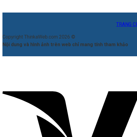
TRANG C
Copyright ThinkaWeb.com 2026 ©
Nội dung và hình ảnh trên web chỉ mang tính tham khảo