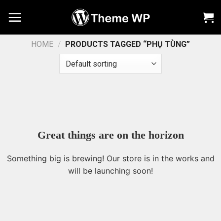
Chuyển
đến
nội
dung
HOME
/
PRODUCTS TAGGED “PHỤ TÙNG”
Great things are on the horizon
Something big is brewing! Our store is in the works and
will be launching soon!