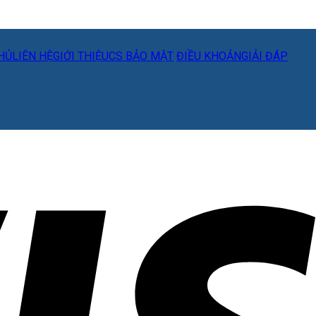
HỦ
LIÊN HỆ
GIỚI THIỆU
CS BẢO MẬT
ĐIỀU KHOẢN
GIẢI ĐÁP