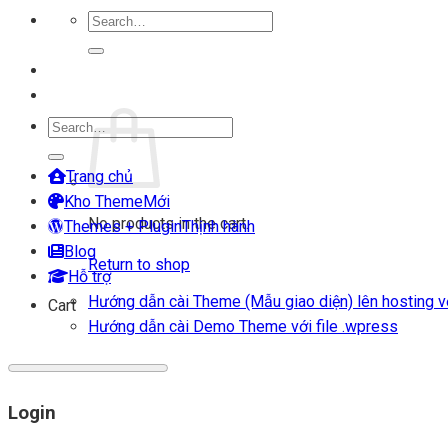
Search
for:
Login
Cart
Search
for:
Trang chủ
Kho Theme
No products in the cart.
Themes + Plugin
Blog
Return to shop
Hỗ trợ
Hướng dẫn cài Theme (Mẫu giao diện) lên hosting vớ
Cart
Hướng dẫn cài Demo Theme với file .wpress
Login