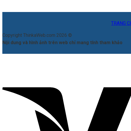
TRANG C
Copyright ThinkaWeb.com 2026 ©
Nội dung và hình ảnh trên web chỉ mang tính tham khảo