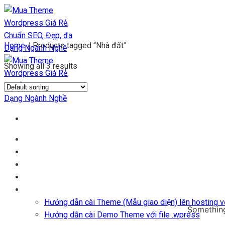
Chuyển
đến
nội
Home
/
Products tagged “Nhà đất”
dung
Showing all 3 results
Trang chủ
Kho Theme
Themes + Plugin
Blog
Hỗ trợ
Hướng dẫn cài Theme (Mẫu giao diện) lên hosting vớ
Something
Hướng dẫn cài Demo Theme với file .wpress