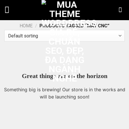
Chuyển
đến
nội
dung
HOME
/
PRODUCTS TAGGED “MÁY CNC”
Great things are on the horizon
Something big is brewing! Our store is in the works and
will be launching soon!