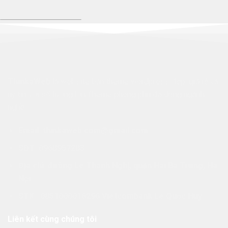
ThinkaWeb
là website bán theme wordpress đẹp, giá rẻ và
uy tín với số lượng lớn Theme phong phú đa dạng ngành
nghề.
Email: thinkaweb.com@gmail.com
SĐT: 0968957283
Địa chỉ: đường Lê Thanh Nghị, quận Hai Bà Trưng, Hà
Nội
STK : 0851000016296 Vietcombank Lê Quốc Huy
Liên kết cùng chúng tôi