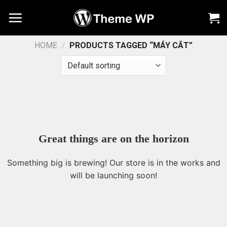
Chuyển
đến
nội
dung
HOME
/
PRODUCTS TAGGED “MÁY CẮT”
Great things are on the horizon
Something big is brewing! Our store is in the works and
will be launching soon!