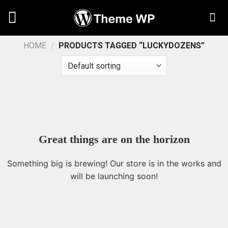
Chuyển
đến
nội
dung
HOME
/
PRODUCTS TAGGED “LUCKYDOZENS”
Great things are on the horizon
Something big is brewing! Our store is in the works and
will be launching soon!