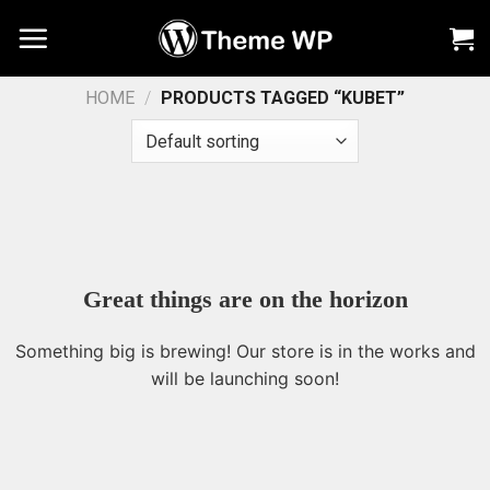
Chuyển
đến
nội
dung
HOME
/
PRODUCTS TAGGED “KUBET”
Great things are on the horizon
Something big is brewing! Our store is in the works and
will be launching soon!