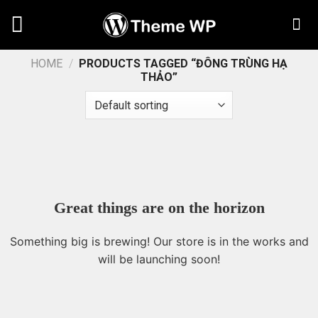
Chuyển
đến
nội
dung
HOME
/
PRODUCTS TAGGED “ĐÔNG TRÙNG HẠ
THẢO”
Great things are on the horizon
Something big is brewing! Our store is in the works and
will be launching soon!