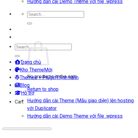
Hướng dẫn cài Demo Theme với file .wpress
Search
for:
Login
Cart
Search
for:
Trang chủ
Kho Theme
No products in the cart.
Themes + Plugin
Blog
Return to shop
Hỗ trợ
Hướng dẫn cài Theme (Mẫu giao diện) lên hosting
Cart
với Duplicator
Hướng dẫn cài Demo Theme với file .wpress