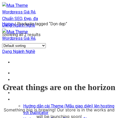
Chuyển
đến
nội
Home
/
Products tagged “Dọn dẹp”
dung
Showing all 2 results
Trang chủ
Kho Theme
Great things are on the horizon
Themes + Plugin
Blog
Hỗ trợ
Hướng dẫn cài Theme (Mẫu giao diện) lên hosting
Something big is brewing! Our store is in the works and
với Duplicator
will be launching soon!