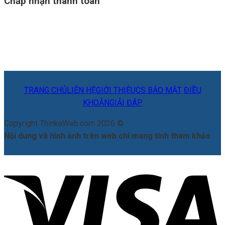
Chấp nhận thanh toán
TRANG CHỦ
LIÊN HỆ
GIỚI THIỆU
CS BẢO MẬT
ĐIỀU
KHOẢN
GIẢI ĐÁP
Copyright ThinkaWeb.com 2026 ©
Nội dung và hình ảnh trên web chỉ mang tính tham khảo