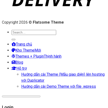
Copyright 2026 ©
Flatsome Theme
Search
for:
Trang chủ
Kho Theme
Themes + Plugin
Blog
Hỗ trợ
Hướng dẫn cài Theme (Mẫu giao diện) lên hosting
với Duplicator
Hướng dẫn cài Demo Theme với file .wpress
Login