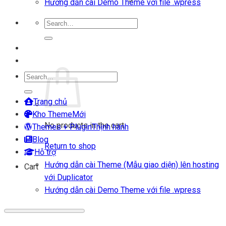
Hướng dẫn cài Demo Theme với file .wpress
Search
for:
Login
Cart
Search
for:
Trang chủ
Kho Theme
No products in the cart.
Themes + Plugin
Blog
Return to shop
Hỗ trợ
Hướng dẫn cài Theme (Mẫu giao diện) lên hosting
Cart
với Duplicator
Hướng dẫn cài Demo Theme với file .wpress