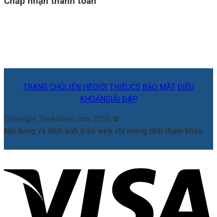
Chấp nhận thanh toán
TRANG CHỦ
LIÊN HỆ
GIỚI THIỆU
CS BẢO MẬT
ĐIỀU
KHOẢN
GIẢI ĐÁP
Copyright ThinkaWeb.com 2026 ©
Nội dung và hình ảnh trên web chỉ mang tính tham khảo