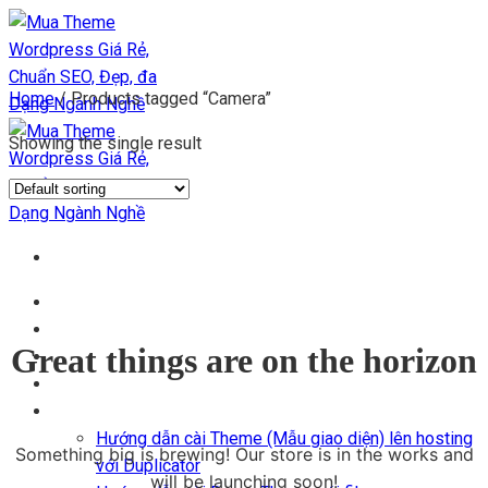
Chuyển
đến
nội
Home
/
Products tagged “Camera”
dung
Showing the single result
Trang chủ
Kho Theme
Great things are on the horizon
Themes + Plugin
Blog
Hỗ trợ
Hướng dẫn cài Theme (Mẫu giao diện) lên hosting
Something big is brewing! Our store is in the works and
với Duplicator
will be launching soon!