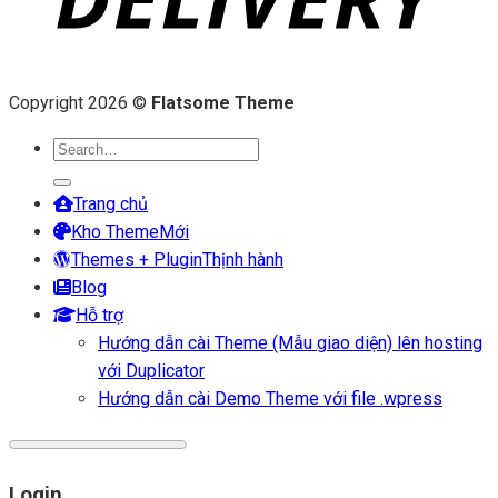
Copyright 2026 ©
Flatsome Theme
Search
for:
Trang chủ
Kho Theme
Themes + Plugin
Blog
Hỗ trợ
Hướng dẫn cài Theme (Mẫu giao diện) lên hosting
với Duplicator
Hướng dẫn cài Demo Theme với file .wpress
Login