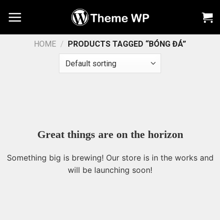
Chuyển
đến
nội
dung
HOME
/
PRODUCTS TAGGED “BÓNG ĐÁ”
Great things are on the horizon
Something big is brewing! Our store is in the works and
will be launching soon!