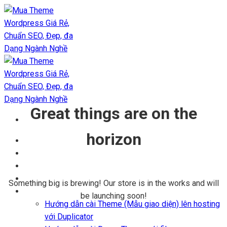
Chuyển
đến
nội
dung
Great things are on the
horizon
Trang chủ
Kho Theme
Themes + Plugin
Blog
Something big is brewing! Our store is in the works and will
Hỗ trợ
be launching soon!
Hướng dẫn cài Theme (Mẫu giao diện) lên hosting
với Duplicator