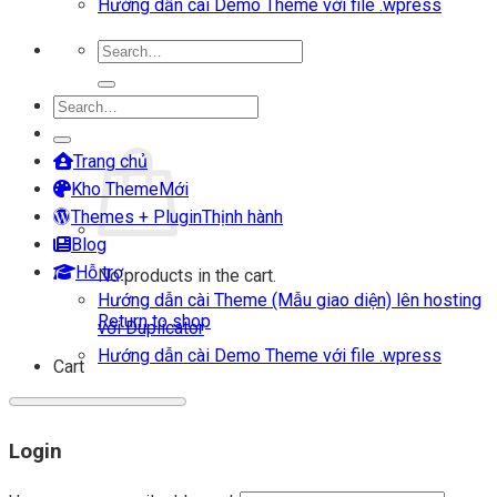
Hướng dẫn cài Demo Theme với file .wpress
Search
for:
Search
Login
for:
Cart
Trang chủ
Kho Theme
Themes + Plugin
Blog
Hỗ trợ
No products in the cart.
Hướng dẫn cài Theme (Mẫu giao diện) lên hosting
Return to shop
với Duplicator
Hướng dẫn cài Demo Theme với file .wpress
Cart
Login