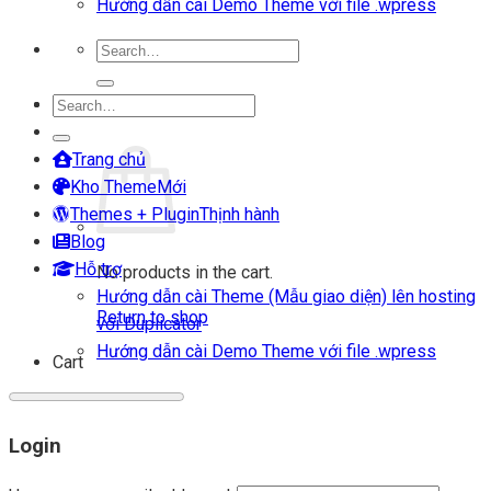
Hướng dẫn cài Demo Theme với file .wpress
Search
for:
Search
Login
for:
Cart
Trang chủ
Kho Theme
Themes + Plugin
Blog
Hỗ trợ
No products in the cart.
Hướng dẫn cài Theme (Mẫu giao diện) lên hosting
Return to shop
với Duplicator
Hướng dẫn cài Demo Theme với file .wpress
Cart
Login