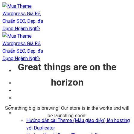
Chuyển
đến
nội
dung
Great things are on the
horizon
Trang chủ
Kho Theme
Themes + Plugin
Blog
Something big is brewing! Our store is in the works and will
Hỗ trợ
be launching soon!
Hướng dẫn cài Theme (Mẫu giao diện) lên hosting
với Duplicator