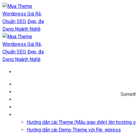
Chuyển
đến
nội
dung
Trang chủ
Kho Theme
Somethi
Themes + Plugin
Blog
Hỗ trợ
Hướng dẫn cài Theme (Mẫu giao diện) lên hosting vớ
Hướng dẫn cài Demo Theme với file .wpress