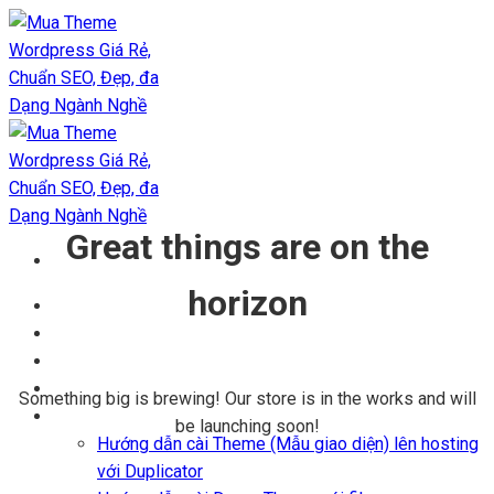
Chuyển
đến
nội
dung
Great things are on the
horizon
Trang chủ
Kho Theme
Themes + Plugin
Blog
Something big is brewing! Our store is in the works and will
Hỗ trợ
be launching soon!
Hướng dẫn cài Theme (Mẫu giao diện) lên hosting
với Duplicator