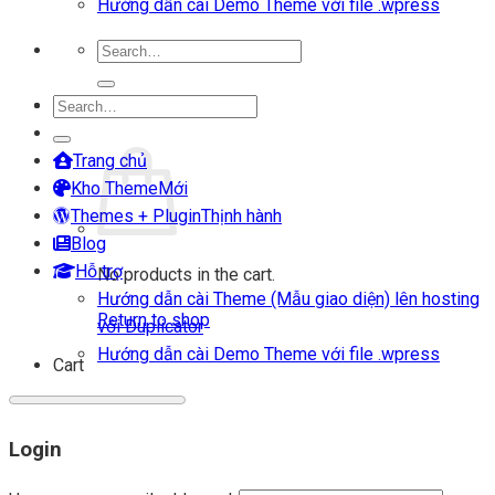
Hướng dẫn cài Demo Theme với file .wpress
Search
for:
Search
Login
for:
Cart
Trang chủ
Kho Theme
Themes + Plugin
Blog
Hỗ trợ
No products in the cart.
Hướng dẫn cài Theme (Mẫu giao diện) lên hosting
Return to shop
với Duplicator
Hướng dẫn cài Demo Theme với file .wpress
Cart
Login