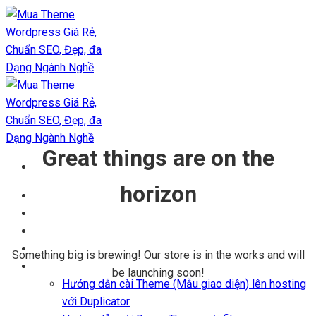
Chuyển
đến
nội
dung
Great things are on the
horizon
Trang chủ
Kho Theme
Themes + Plugin
Blog
Something big is brewing! Our store is in the works and will
Hỗ trợ
be launching soon!
Hướng dẫn cài Theme (Mẫu giao diện) lên hosting
với Duplicator