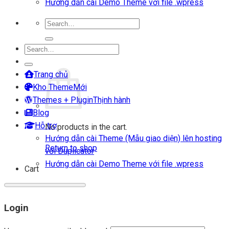
Hướng dẫn cài Demo Theme với file .wpress
Search
for:
Search
Login
for:
Cart
Trang chủ
Kho Theme
Themes + Plugin
Blog
Hỗ trợ
No products in the cart.
Hướng dẫn cài Theme (Mẫu giao diện) lên hosting
Return to shop
với Duplicator
Hướng dẫn cài Demo Theme với file .wpress
Cart
Login