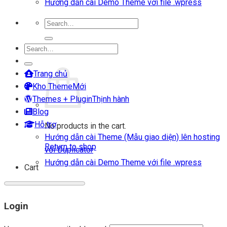
Hướng dẫn cài Demo Theme với file .wpress
Search
for:
Search
Login
for:
Cart
Trang chủ
Kho Theme
Themes + Plugin
Blog
Hỗ trợ
No products in the cart.
Hướng dẫn cài Theme (Mẫu giao diện) lên hosting
Return to shop
với Duplicator
Hướng dẫn cài Demo Theme với file .wpress
Cart
Login