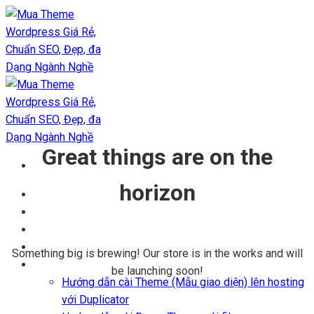
Chuyển
đến
nội
dung
Great things are on the
horizon
Trang chủ
Kho Theme
Themes + Plugin
Blog
Something big is brewing! Our store is in the works and will
Hỗ trợ
be launching soon!
Hướng dẫn cài Theme (Mẫu giao diện) lên hosting
với Duplicator