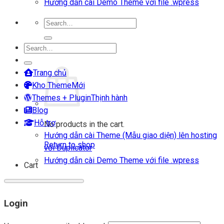
Hướng dẫn cài Demo Theme với file .wpress
Search
for:
Search
Login
for:
Cart
Trang chủ
Kho Theme
Themes + Plugin
Blog
Hỗ trợ
No products in the cart.
Hướng dẫn cài Theme (Mẫu giao diện) lên hosting
Return to shop
với Duplicator
Hướng dẫn cài Demo Theme với file .wpress
Cart
Login