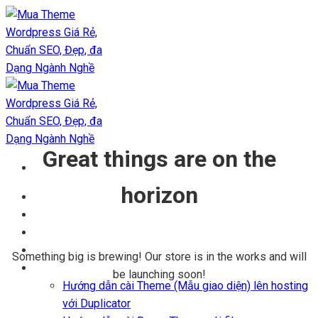
Chuyển
đến
nội
dung
Great things are on the
horizon
Trang chủ
Kho Theme
Themes + Plugin
Blog
Something big is brewing! Our store is in the works and will
Hỗ trợ
be launching soon!
Hướng dẫn cài Theme (Mẫu giao diện) lên hosting
với Duplicator