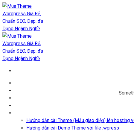
Chuyển
đến
nội
dung
Trang chủ
Kho Theme
Somethi
Themes + Plugin
Blog
Hỗ trợ
Hướng dẫn cài Theme (Mẫu giao diện) lên hosting vớ
Hướng dẫn cài Demo Theme với file .wpress