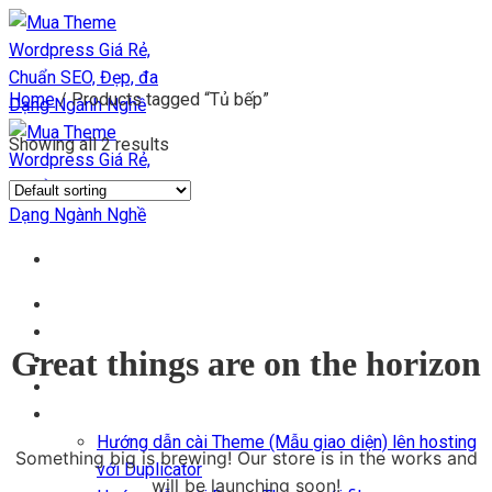
Chuyển
đến
nội
Home
/
Products tagged “Tủ bếp”
dung
Showing all 2 results
Trang chủ
Kho Theme
Great things are on the horizon
Themes + Plugin
Blog
Hỗ trợ
Hướng dẫn cài Theme (Mẫu giao diện) lên hosting
Something big is brewing! Our store is in the works and
với Duplicator
will be launching soon!