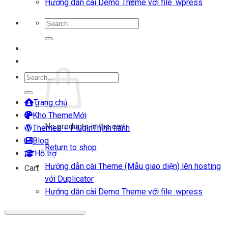
Hướng dẫn cài Demo Theme với file .wpress
Search
for:
Login
Cart
Search
for:
Trang chủ
Kho Theme
No products in the cart.
Themes + Plugin
Blog
Return to shop
Hỗ trợ
Hướng dẫn cài Theme (Mẫu giao diện) lên hosting
Cart
với Duplicator
Hướng dẫn cài Demo Theme với file .wpress