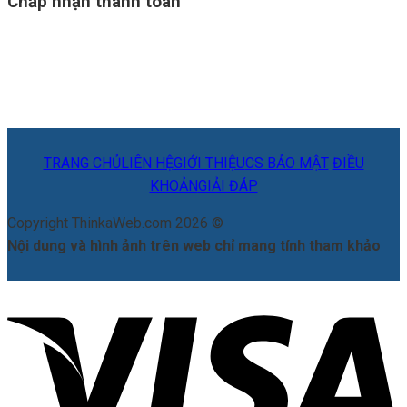
Chấp nhận thanh toán
TRANG CHỦ
LIÊN HỆ
GIỚI THIỆU
CS BẢO MẬT
ĐIỀU
KHOẢN
GIẢI ĐÁP
Copyright ThinkaWeb.com 2026 ©
Nội dung và hình ảnh trên web chỉ mang tính tham khảo