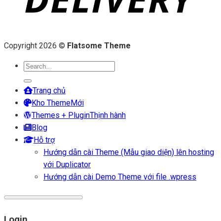
Copyright 2026 ©
Flatsome Theme
Search
for:
Trang chủ
Kho Theme
Themes + Plugin
Blog
Hỗ trợ
Hướng dẫn cài Theme (Mẫu giao diện) lên hosting
với Duplicator
Hướng dẫn cài Demo Theme với file .wpress
Login