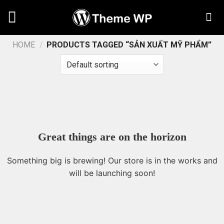
Chuyển
đến
nội
dung
HOME
/
PRODUCTS TAGGED “SẢN XUẤT MỸ PHẨM”
Great things are on the horizon
Something big is brewing! Our store is in the works and
will be launching soon!