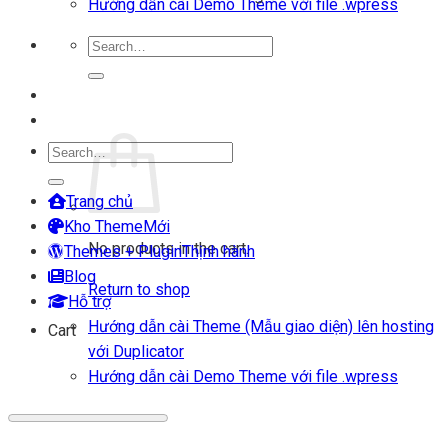
Hướng dẫn cài Demo Theme với file .wpress
Search
for:
Login
Cart
Search
for:
Trang chủ
Kho Theme
No products in the cart.
Themes + Plugin
Blog
Return to shop
Hỗ trợ
Hướng dẫn cài Theme (Mẫu giao diện) lên hosting
Cart
với Duplicator
Hướng dẫn cài Demo Theme với file .wpress