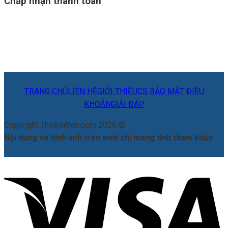
Chấp nhận thanh toán
TRANG CHỦ
LIÊN HỆ
GIỚI THIỆU
CS BẢO MẬT
ĐIỀU
KHOẢN
GIẢI ĐÁP
Copyright ThinkaWeb.com 2026 ©
Nội dung và hình ảnh trên web chỉ mang tính tham khảo