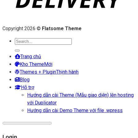
Copyright 2026 ©
Flatsome Theme
Search
for:
Trang chủ
Kho Theme
Themes + Plugin
Blog
Hỗ trợ
Hướng dẫn cài Theme (Mẫu giao diện) lên hosting
với Duplicator
Hướng dẫn cài Demo Theme với file .wpress
Login