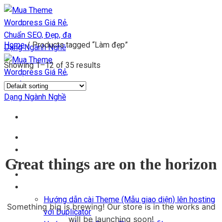
Chuyển
đến
nội
Home
/
Products tagged “Làm đẹp”
dung
Showing 1–12 of 35 results
Trang chủ
Kho Theme
Great things are on the horizon
Themes + Plugin
Blog
Hỗ trợ
Hướng dẫn cài Theme (Mẫu giao diện) lên hosting
Something big is brewing! Our store is in the works and
với Duplicator
will be launching soon!