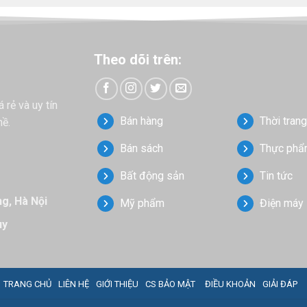
Theo dõi trên:
rẻ và uy tín
Bán hàng
Thời trang
hề.
Bán sách
Thực phẩ
Bất động sản
Tin tức
ng, Hà Nội
Mỹ phẩm
Điện máy
uy
TRANG CHỦ
LIÊN HỆ
GIỚI THIỆU
CS BẢO MẬT
ĐIỀU KHOẢN
GIẢI ĐÁP