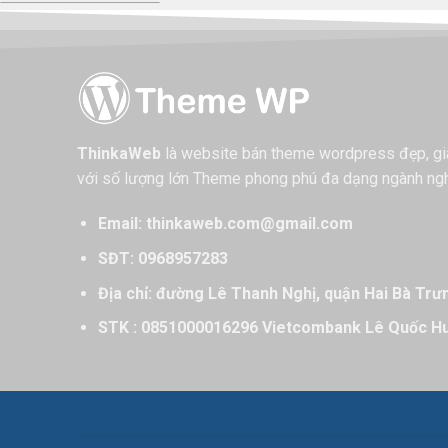
ThinkaWeb
là website bán theme wordpress đẹp, giá 
với số lượng lớn Theme phong phú đa dạng ngành ng
Email: thinkaweb.com@gmail.com
SĐT: 0968957283
Địa chỉ: đường Lê Thanh Nghị, quận Hai Bà Trư
STK : 0851000016296 Vietcombank Lê Quốc H