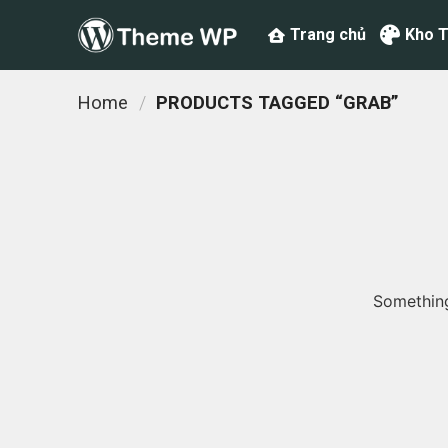
Chuyển
Trang chủ
Kho 
đến
nội
dung
Home
/
PRODUCTS TAGGED “GRAB”
Something