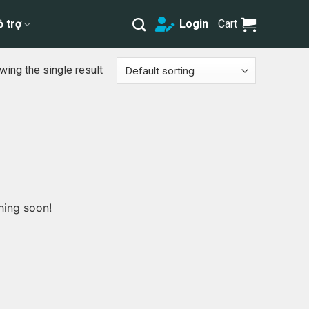
ỗ trợ
Login
Cart
ing the single result
hing soon!